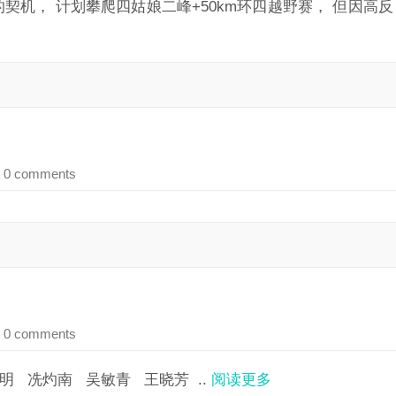
赛的契机， 计划攀爬四姑娘二峰+50km环四越野赛， 但因
 0 comments
 0 comments
明 冼灼南 吴敏青 王晓芳 ..
阅读更多