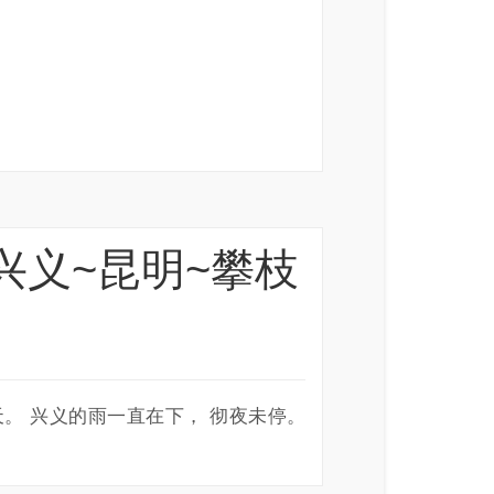
贵州兴义~昆明~攀枝
四天。 兴义的雨一直在下， 彻夜未停。