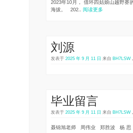
2023年10月， 借环四姑娘山越野
海拔。 202..
阅读更多
刘源
发表于
2025 年 9 月 11 日
来自
BH7LSW
,
毕业留言
发表于
2025 年 9 月 11 日
来自
BH7LSW
,
聂锦旭老师 周伟业 郑胜波 杨 思 