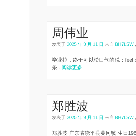
周伟业
发表于
2025 年 9 月 11 日
来自
BH7LSW
,
毕业拉，终于可以松口气的说：feel so
条..
阅读更多
郑胜波
发表于
2025 年 9 月 11 日
来自
BH7LSW
,
郑胜波 广东省饶平县黄冈镇 生日1982年1