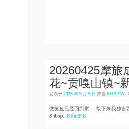
20260425摩
花~贡嘎山镇~
发表于
2026 年 5 月 9 日
来自
BH7LSW
, 
微笑鱼已经回到家， 接下来我独自西进
&nbsp..
阅读更多