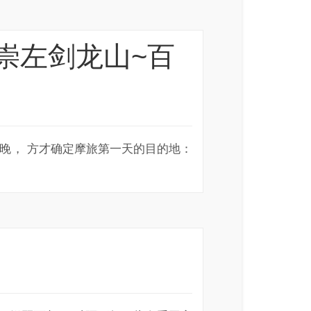
山~崇左剑龙山~百
一晚， 方才确定摩旅第一天的目的地：