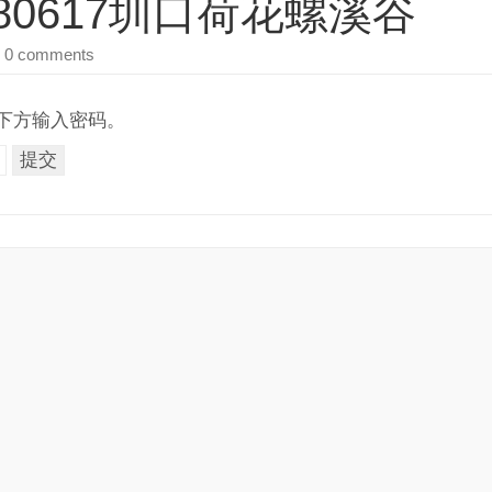
80617圳口荷花螺溪谷
 0 comments
下方输入密码。