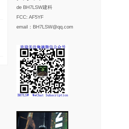
de BH7LSW建科
FCC: AF5YF
email：BH7LSW@qq.com