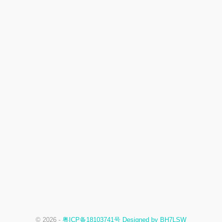
© 2026 -
粤ICP备18103741号 Designed by BH7LSW