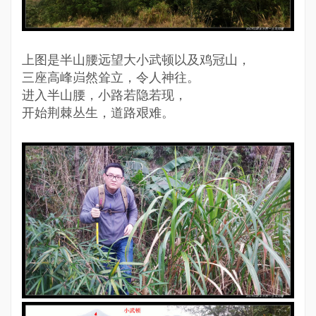
上图是半山腰远望大小武顿以及鸡冠山，
三座高峰岿然耸立，令人神往。
进入半山腰，小路若隐若现，
开始荆棘丛生，道路艰难。