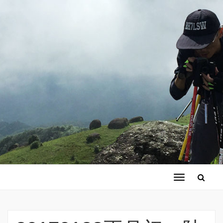
切
换
导
航