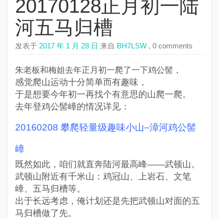
20170128正月初一陆
河五马归槽
发表于
2017 年 1 月 28 日
来自
BH7LSW
, 0 comments
朱老板和梅姐去年正月初一爬了一下鸡公髻，
感觉爬山运动十分简单而有趣味，
于是想要今年初一再找个有意思的山爬一爬。
去年登鸡公髻嶂的情况详见：
20160208 攀爬轻量级趣味小山–漳河鸡公髻
嶂
既然如此，咱们就直奔陆河最高峰——武顿山。
武顿山附近有千米山：鸡冠山、上岩石、文笔
嶂、五马归槽等。
出于长远考虑，俺计划还是先把武顿山对面的五
马归槽做了先。