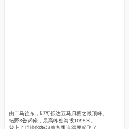
由二马往东，即可抵达五马归槽之最顶峰。
拓野3告诉俺，最高峰处海拔1095米。
登上了顶峰的梅姐准备飘逸得要起飞了。