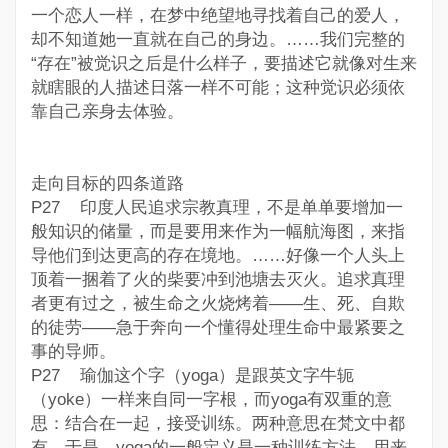
一个恋人一样，在梦中绝望地寻找着自己的爱人，
却不知道她一直就在自己的身边。……我们完整的
“存在”被觉识之后是什么样子，要描述它就像对生来
就瞎眼的人描述日落一样不可能；这种觉识必须依
靠自己亲身去体验。
走向目标的四条道路
P27 印度人民追求宗教真理，不是单单要增加一
般知识的储量，而是要用来作为一幅航海图，来指
导他们到达更高的存在境地。……好像一个人头上
顶着一捆着了火的柴要冲到池塘去灭火。追求真理
者更有过之，被生命之火烧烤着——生、死、自欺
的徒劳——急于奔向一个懂得处理生命中最紧要之
事的导师。
P27 瑜伽这个字（yoga）是跟英文字牛轭
（yoke）一样来自同一字根，而yoga有双重的意
思：结合在一起，接受训练。两种意思在梵文中都
有。于是，yoga的一般定义是一种训练方法，用来