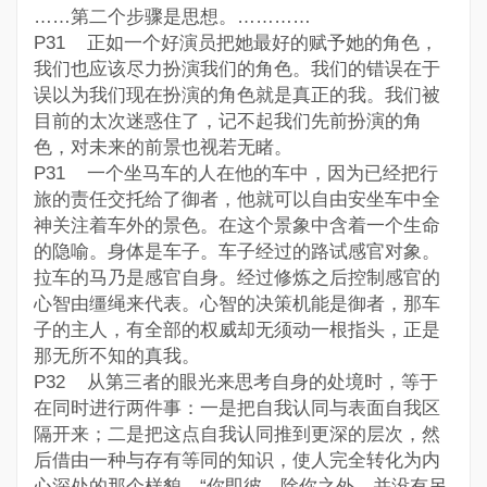
……第二个步骤是思想。…………
P31 正如一个好演员把她最好的赋予她的角色，
我们也应该尽力扮演我们的角色。我们的错误在于
误以为我们现在扮演的角色就是真正的我。我们被
目前的太次迷惑住了，记不起我们先前扮演的角
色，对未来的前景也视若无睹。
P31 一个坐马车的人在他的车中，因为已经把行
旅的责任交托给了御者，他就可以自由安坐车中全
神关注着车外的景色。在这个景象中含着一个生命
的隐喻。身体是车子。车子经过的路试感官对象。
拉车的马乃是感官自身。经过修炼之后控制感官的
心智由缰绳来代表。心智的决策机能是御者，那车
子的主人，有全部的权威却无须动一根指头，正是
那无所不知的真我。
P32 从第三者的眼光来思考自身的处境时，等于
在同时进行两件事：一是把自我认同与表面自我区
隔开来；二是把这点自我认同推到更深的层次，然
后借由一种与存有等同的知识，使人完全转化为内
心深处的那个样貌。“你即彼，除你之外，并没有另