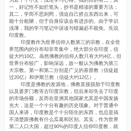
为若干个小文，浅论学习心得。我的目的有二，其
一，好记性不如烂笔头，抄书是精读的重要方法；
其二，学而不思则罔，强迫自己挤点东西出来，可
能十分粗陋，但于自身应该会有进步的。由于学识
浅薄，我的学习笔记中误读与错漏必不能免。先说
印度教。
印度教作为世界信仰人数第三的宗教，在全世
界范围内的分布却非常集中，绝大部分在印度，信
徒大约10亿。虽然佛教的信仰人数只有大约4亿，但
世界分布较广，影响深远，故一般认为佛教为第三
大宗教。第一和第二分别是广义的基督教（信徒超
过20亿）和伊斯兰教（信徒大约12亿）。
印度是佛教的发源地，佛教直接脱胎于印度教
以及婆罗门教等古印度宗教，但后来却失去了印度
的市场份额，反而在亚洲其他国家尤其是中国发扬
光大，这是一个十分有趣的历史现象。对于普通中
国人来讲，印度教是个十分陌生的东西，也总是搞
不清楚跟佛教有什么瓜葛和区别。其实，作为世界
第二人口大国，超过90%的印度人信仰印度教，就