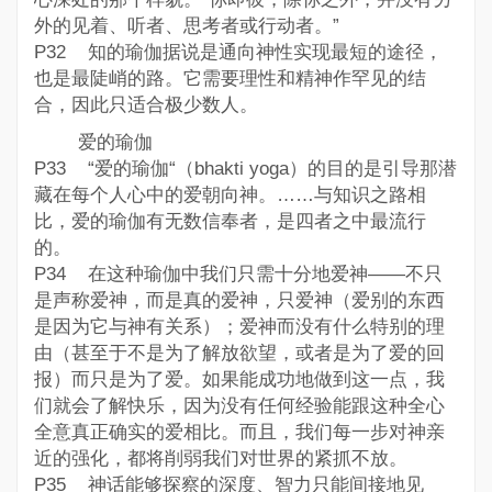
外的见着、听者、思考者或行动者。”
P32 知的瑜伽据说是通向神性实现最短的途径，
也是最陡峭的路。它需要理性和精神作罕见的结
合，因此只适合极少数人。
爱的瑜伽
P33 “爱的瑜伽“（bhakti yoga）的目的是引导那潜
藏在每个人心中的爱朝向神。……与知识之路相
比，爱的瑜伽有无数信奉者，是四者之中最流行
的。
P34 在这种瑜伽中我们只需十分地爱神——不只
是声称爱神，而是真的爱神，只爱神（爱别的东西
是因为它与神有关系）；爱神而没有什么特别的理
由（甚至于不是为了解放欲望，或者是为了爱的回
报）而只是为了爱。如果能成功地做到这一点，我
们就会了解快乐，因为没有任何经验能跟这种全心
全意真正确实的爱相比。而且，我们每一步对神亲
近的强化，都将削弱我们对世界的紧抓不放。
P35 神话能够探察的深度、智力只能间接地见