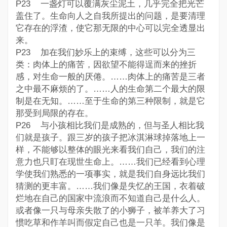
P23 一盏灯可以覆满灰尘泥土，几乎完全把光芒
盖住了。生命向人之自我所提出的问题，是要清理
它存在的浮渣，使它那无限的中心可以完全透显出
来。
P23 加在我们妙乐上的束缚，这些可以分为三
类：肉体上的痛苦，因欲望不能得逞而来的挫折
感，对生命一般的厌倦。……肉体上的痛苦是三者
之中最不麻烦的了。……人的生命第二个最大的限
制是在无知。……至于生命的第三种限制，就是它
那受到局限的存在。
P26 与小孩相比我们是成熟的，但与圣人相比我
们就是孩子。跟三岁的孩子把冰淇淋球掉落地上一
样，不能够以整体的眼光来看我们自己，我们的注
意力也只盯在现世生命上。……我们已经看到心理
学使我们熟悉的一项事实，就是我们自身远比我们
猜测的更丰富。……我们像是失忆的王国，衣着破
烂地在自己的国家中流浪而不知道自己是什么人。
或者像一只与母亲失散了的小狮子，被羊养大了习
惯吃草和作羊叫而假定自己也是一只羊。我们像是