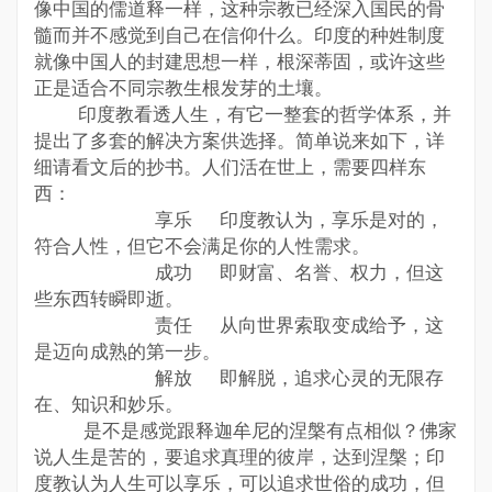
像中国的儒道释一样，这种宗教已经深入国民的骨
髓而并不感觉到自己在信仰什么。印度的种姓制度
就像中国人的封建思想一样，根深蒂固，或许这些
正是适合不同宗教生根发芽的土壤。
印度教看透人生，有它一整套的哲学体系，并
提出了多套的解决方案供选择。简单说来如下，详
细请看文后的抄书。人们活在世上，需要四样东
西：
享乐 印度教认为，享乐是对的，
符合人性，但它不会满足你的人性需求。
成功 即财富、名誉、权力，但这
些东西转瞬即逝。
责任 从向世界索取变成给予，这
是迈向成熟的第一步。
解放 即解脱，追求心灵的无限存
在、知识和妙乐。
是不是感觉跟释迦牟尼的涅槃有点相似？佛家
说人生是苦的，要追求真理的彼岸，达到涅槃；印
度教认为人生可以享乐，可以追求世俗的成功，但