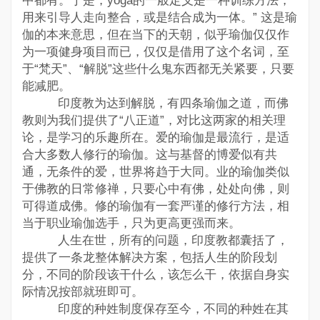
中都有。于是，yoga的一般定义是一种训练方法，
用来引导人走向整合，或是结合成为一体。” 这是瑜
伽的本来意思，但在当下的天朝，似乎瑜伽仅仅作
为一项健身项目而已，仅仅是借用了这个名词，至
于“梵天”、“解脱”这些什么鬼东西都无关紧要，只要
能减肥。
印度教为达到解脱，有四条瑜伽之道，而佛
教则为我们提供了“八正道”，对比这两家的相关理
论，是学习的乐趣所在。爱的瑜伽是最流行，是适
合大多数人修行的瑜伽。这与基督的博爱似有共
通，无条件的爱，世界将趋于大同。业的瑜伽类似
于佛教的日常修禅，只要心中有佛，处处向佛，则
可得道成佛。修的瑜伽有一套严谨的修行方法，相
当于职业瑜伽选手，只为更高更强而来。
人生在世，所有的问题，印度教都囊括了，
提供了一条龙整体解决方案，包括人生的阶段划
分，不同的阶段该干什么，该怎么干，依据自身实
际情况按部就班即可。
印度的种姓制度保存至今，不同的种姓在其