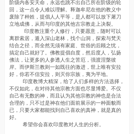
阶级内各安天命，永远也跳不出自己所在阶级的轮
回，这一点令人难以理解。释迦牟尼在他的教义中
废除了种姓，提倡人人平等，是人都可以放下屠刀
立地成佛，从而与印度的其他古宗教走上决裂。
印度教注重个人修行，只要愿意，随时可以
离群索居，遁入深山老林，找个山洞，探索与梵天
结合之径，而全然无须有家庭、世俗的后顾之忧，
搞定自己就好了。佛教提倡自度，然后度人，弘扬
佛法，让更多的人参透人生之苦厄，强渡涅槃彼
岸。而伊斯兰教则一如既往的激进，世上唯有安拉
好，你若不信安拉，则灭你宗族，夷为平地。
印度教博大精深，给了人们多样的方法选择，
不仅如此，在对待其他宗教方面也尽显博爱。不仅
自己有无数的神，而且认为其他宗教的神也是合法
合理的，只不过是神在他们面前展示的一种面貌而
已，只要大家都能找到自己喜欢的真神，就是真的
好。
希望你会喜欢印度教对人生的分析。