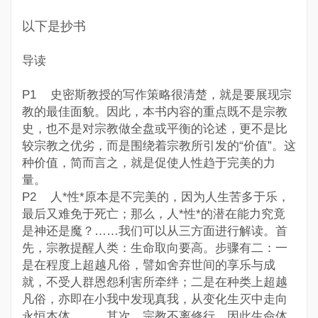
以下是抄书
导读
P1 史密斯教授的写作策略很清楚，就是要展现宗
教的最佳面貌。因此，本书内容的重点既不是宗教
史，也不是对宗教做全盘或平衡的论述，更不是比
较宗教之优劣，而是围绕着宗教所引发的“价值”。这
种价值，简而言之，就是促使人性趋于完美的力
量。
P2 人*性*原本是不完美的，因为人生苦多于乐，
最后又难免于死亡；那么，人*性*的潜在能力究竟
是神还是魔？……我们可以从三方面进行解读。首
先，宗教提醒人类：生命取向要高。步骤有二：一
是在程度上超越凡俗，譬如舍弃世间的享乐与成
就，不受人群恩怨利害所牵绊；二是在种类上超越
凡俗，亦即在小我中发现真我，从变化生灭中走向
永恒本体。……其次，宗教不离修行，因此生命体