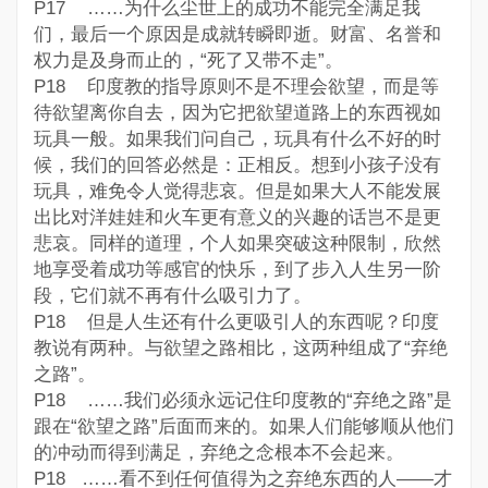
P17 ……为什么尘世上的成功不能完全满足我
们，最后一个原因是成就转瞬即逝。财富、名誉和
权力是及身而止的，“死了又带不走”。
P18 印度教的指导原则不是不理会欲望，而是等
待欲望离你自去，因为它把欲望道路上的东西视如
玩具一般。如果我们问自己，玩具有什么不好的时
候，我们的回答必然是：正相反。想到小孩子没有
玩具，难免令人觉得悲哀。但是如果大人不能发展
出比对洋娃娃和火车更有意义的兴趣的话岂不是更
悲哀。同样的道理，个人如果突破这种限制，欣然
地享受着成功等感官的快乐，到了步入人生另一阶
段，它们就不再有什么吸引力了。
P18 但是人生还有什么更吸引人的东西呢？印度
教说有两种。与欲望之路相比，这两种组成了“弃绝
之路”。
P18 ……我们必须永远记住印度教的“弃绝之路”是
跟在“欲望之路”后面而来的。如果人们能够顺从他们
的冲动而得到满足，弃绝之念根本不会起来。
P18 ……看不到任何值得为之弃绝东西的人——才