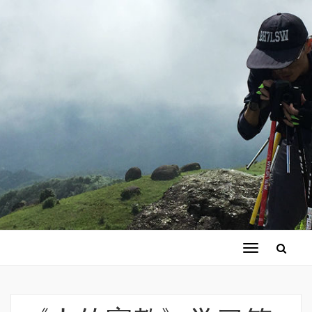
切
换
导
航