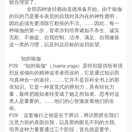
较合理罢了。
全部四种途径都由道德准备开始。由于瑜伽
的目的乃是要令表层的自我对其内在的神性透明，
因此必须先要清除它粗俗的不洁。……因此，每一
种瑜伽的第一步，皆牵涉到培养诸如不杀生、诚实
无欺、不偷盗、自我控制、洁净、满足、自我修炼
这一类的习惯，以及到达目标的迫切欲望。
知的瑜伽
P29 “知的瑜伽”（Juana yoga）是特别提供给有强
烈反省倾向的精神追求者而设的，它是通过知识而
与真神合一的途径。……它并不是百科全书上的那
张知识。它是一种直觉式的辨别力，具有转化力
量，最终把能知者转变成了她之所知者。思考对这
类人是重要的。……他们的心智激发着他们的生
命。
P29 这套修行之钥是在于辨识，辨识那挤在我们
注意力前的表面自我，以及那肉眼见不到的大我。
培养这种力量要通过三个阶段，首先就是要学。