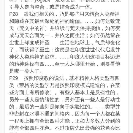
引导人走向整合，或是结合成为一体。
P28 跟我们相关的，乃是那些用来结合人类精神
和隐藏在其最幽深处的神的瑜伽。……如何达致梵
天（梵文中的神）并继续与梵天保持接触，如何变
成与梵天合而为一，并依之而生活；如何仍然留在
尘世上却变成神圣——生活在地球上，气质却变化
了，而获得了重生；这便是在印度世世代代启发并
神化人类精神的追求。……印度人朝这项目标迈进
的精神途径有四……至于人从哪里开始，则要看他
是哪一类人了。
P29 按照印度教的说法，基本精神人格类型有四
类（荣格的类型学乃是按照印度模式建造的，在某
些方面上有所修改）。有些人基本上是反省性的，
另外一些人是情绪性的，另外还有一些人是行动性
的，最后的一些则是倾向于实验性的。……类型并
非密封在水泄不通的间格内，因为每一个人都在某
一程度上拥有全部四种才能，正如大多数人分到的
牌有全部四种花色。不过攻牌先出最强的花色会比