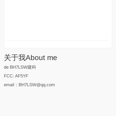
关于我About me
de BH7LSW建科
FCC: AF5YF
email：BH7LSW@qq.com