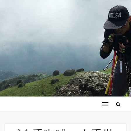
切
换
导
航