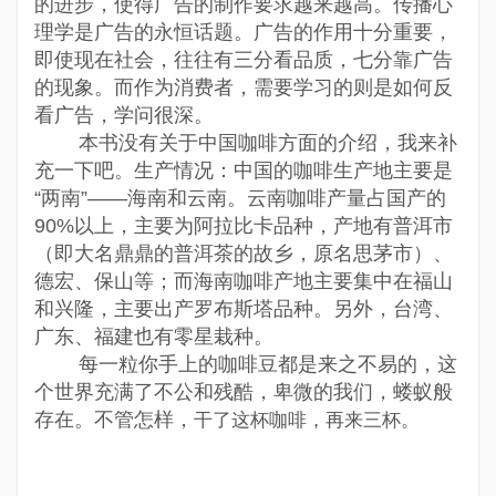
的进步，使得广告的制作要求越来越高。传播心
理学是广告的永恒话题。广告的作用十分重要，
即使现在社会，往往有三分看品质，七分靠广告
的现象。而作为消费者，需要学习的则是如何反
看广告，学问很深。
本书没有
关于中国咖啡方面的介绍，我来补
充一下吧。生产情况：中国的咖啡生产地主要是
“两南”——海南和云南。云南咖啡产量占国产的
90%以上，主要为阿拉比卡品种，产地有普洱市
（即大名鼎鼎的普洱茶的故乡，原名思茅市）、
德宏、保山等；而海南咖啡产地主要集中在福山
和兴隆，主要出产罗布斯塔品种。另外，台湾、
广东、福建也有零星栽种。
每一粒你手上的咖啡豆都是来之不易的，这
个世界充满了不公和残酷，卑微的我们，蝼蚁般
存在。不管怎样，
干了这杯咖啡，再来三杯。