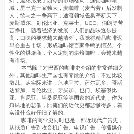
幻，最终形成了如今的市场格局：连锁咖啡领
域，星巴克一家独大，麦咖啡（麦当劳）后发制
人，欲与之一争高下；速溶领域雀巢垄断天下，
麦斯威尔、哥伦比亚、克莱士、UCC、伯朗等苦
苦挣扎。随着经济的发展，人们的品味逐步提
高，口味的要求越来越清晰，我觉得精品咖啡迟
早会重占市场，形成咖啡馆百家争鸣的情况。个
性化的烘焙商，个人定制的烘焙咖啡，会越来越
有市场。
本书除了对巴西的咖啡史介绍的非常详细之
外，其他咖啡生产国也有零散的介绍，不过比较
散乱。从实际来讲，危地马拉、萨尔瓦多、哥斯
达黎加、哥伦比亚、牙买加、也门、埃塞俄比
亚、肯尼亚、坦桑尼亚等等国家的近代史，作为
殖民地的悲催，比俺们的近代史都悲惨得多，着
实没什么好仔细了解的。
咖啡的商业史同时也是一部近现代广告史，
从纸质广告到收音机广告、电视广告，传播媒介