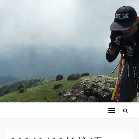
切
换
导
航