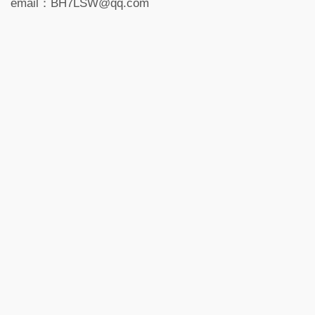
email：BH7LSW@qq.com