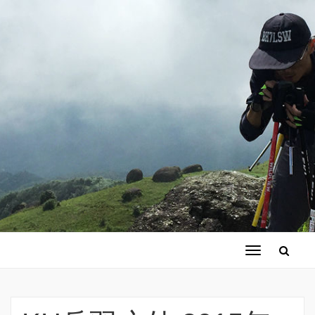
切
换
导
航