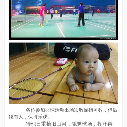
各位参加羽球活动出场次数屈指可数，但后
继有人，保持乐观。
待他日重拾旧山河，驰骋球场，挥汗再