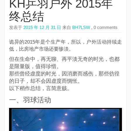
KH乒羽户外 2015年
终总结
发表于
2015 年 12 月 31 日
来自
BH7LSW
, 0 comments
诡异的2015年是个生产年，所以，户外活动持续走
低，比房地产市场还要惨淡。
但在生命中，再无聊、再平淡无奇的时光，也都
是限量版，值得珍惜。
那些曾经虚度的时光，因消磨而感伤，那些彷徨
的日子，却不会因虚度而惆怅。
以下稍作总结，言简意赅。
一、羽球活动