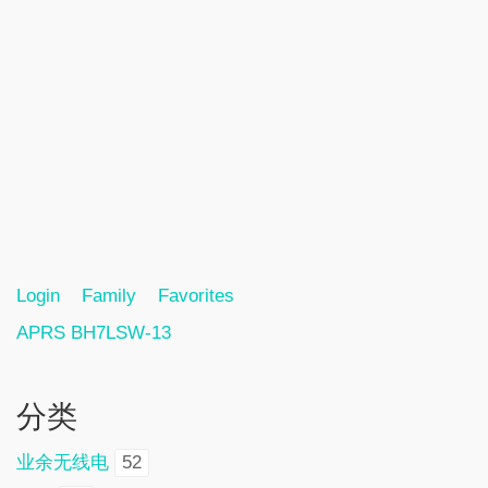
Login
Family
Favorites
APRS BH7LSW-13
分类
业余无线电
52