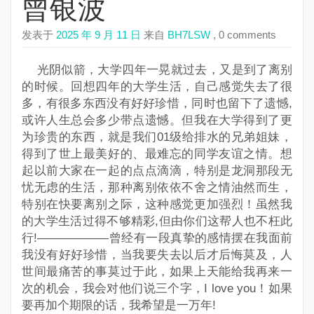
曾银波
发表于
2025 年 9 月 11 日
来自
BH7LSW
, 0 comments
光阴似箭，大学四年一晃就过去，又是到了离别
的时候。回想四年的大学生活，自己感觉失去了很
多，有很多东西没有好好珍惜，同时也留下了遗憾,
或许人生总会多少带点遗憾。但我在大学得到了更
为珍贵的东西，就是我们01级给排水的兄弟姐妹，
得到了世上最美好的、最难忘的同学友谊之情。想
起以前大家在一起的点点滴滴，特别是龙洞那段无
忧无虑的生活，那种离别依依不舍之情油然而生，
特别在快要离别之际，这种感觉更加强烈！虽然我
的大学生活过得不够精彩,但由你们这帮人也不枉此
行!――――――曾经有一段真挚的感情摆在我面前
我没有好好珍惜，当我要失去以后才后悔莫及，人
世间最痛苦的事莫过于此，如果上天能给我再来一
次的机会，我会对他们说三个字，I love you！如果
要再加个期限的话，我希望是一万年!