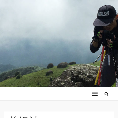
切
换
导
航