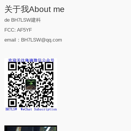
关于我About me
de BH7LSW建科
FCC: AF5YF
email：BH7LSW@qq.com