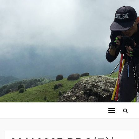
切
换
导
航