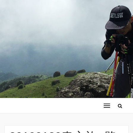
切
换
导
航