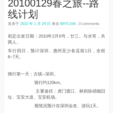
20100129春之旅--路
线计划
发表于
2010 年 1 月 29 日
来自
BH7LSW
, 0 comments
初定出发日期：2010年2月6号，廿三。与水哥，共
两人。
车行四日，预计深圳、惠州至少各逗留1日，全程
6~7天。
骑行第一天：古镇--深圳。
骑行约120km。
主要途径：虎门渡口、林则徐硝烟旧
址、宝安大道、宝安机场。
视情况预计在深圳会友、游玩1天。