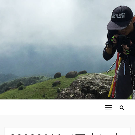
切
换
导
航