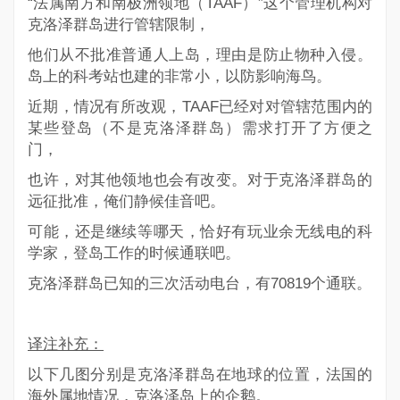
“
法属南方和南极洲领地（TAAF）
”这个管理机构对
克洛泽群岛进行管辖限制，
他们从不批准普通人上岛，理由是防止物种入侵。
岛上的科考站也建的非常小，以防影响海鸟。
近期，情况有所改观，TAAF已经对对管辖范围内的
某些登岛（不是克洛泽群岛）需求打开了方便之
门，
也许，对其他领地也会有改变。对于克洛泽群岛的
远征批准，俺们静候佳音吧。
可能，还是继续等哪天，恰好有玩业余无线电的科
学家，登岛工作的时候通联吧。
克洛泽群岛已知的三次活动电台，有70819个通联。
译注补充：
以下几图分别是克洛泽群岛在地球的位置，法国的
海外属地情况，克洛泽岛上的企鹅。