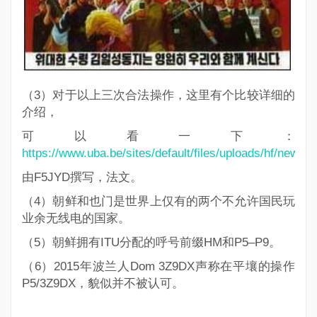
（3）对于以上三次合法操作，这里有个比较详细的
介绍，
可以看一下：
https://www.uba.be/sites/default/files/uploads/hf/news/f
由F5JYD撰写，法文。
（4）朝鲜和
也门
是世界上仅有的两个不允许国民玩
业余无线电的国家。
（5）朝鲜拥有ITU分配的呼号前缀
HM
和
P5–P9
。
（6）2015年波兰人Dom 3Z9DX声称在平壤的操作
P5/3Z9DX，貌似并不被认可。