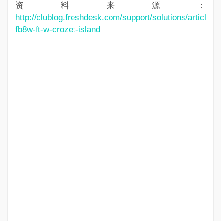
资料来源：
http://clublog.freshdesk.com/support/solutions/articles
fb8w-ft-w-crozet-island