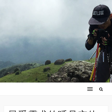
切
换
导
航