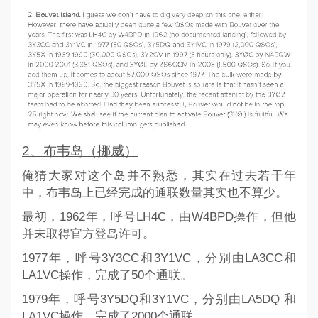
2
、布韦岛（挪威）
俺猜大家对这个岛并不熟悉，其实在过去若干年
中，布韦岛上已经完成的通联数量其实也不算少。
最初，1962年，呼号
LH4C
，由W4BPD操作，但他
并未取得官方登岛许可。
1977年，呼号
3Y3CC
和
3Y1VC
，分别由LA3CC和
LA1VC操作，完成了50个通联。
1979年，呼号
3Y5DQ
和
3Y1VC
，分别由LA5DQ 和
LA1VC操作，完成了2000个通联。