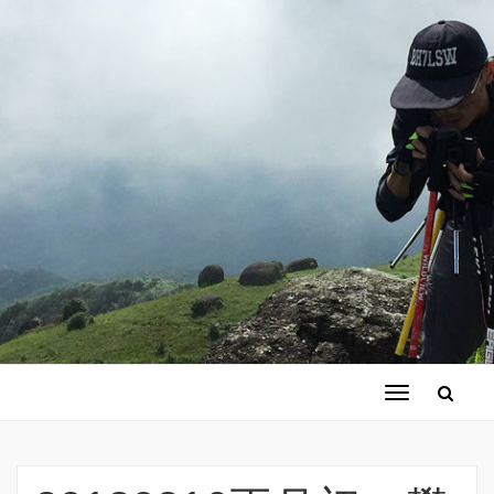
切
换
导
航