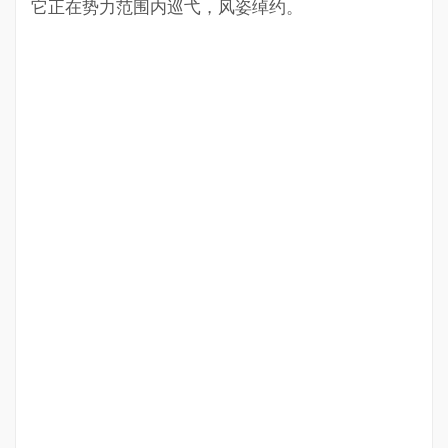
它正在势力范围内巡弋，风姿绰约。