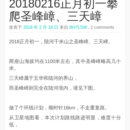
20180216正月初一攀
爬圣峰嶂、三天嶂
发表于
2018 年 2 月 18 日
来自
BH7LSW
, 2 comments
2018正月初一，陆河千米山之圣峰嶂、三天嶂。
两座山海拔均在1100米左右，其中圣峰嶂略高几十
米。
三天嶂属于五华和陆河的界山，
而圣峰嶂则完全在陆河境内，请见下图。
做了个环线计划，顺时针16km，不走重复路。
从卫星地图看，本次计划路线路迹明显，难度十分
低，