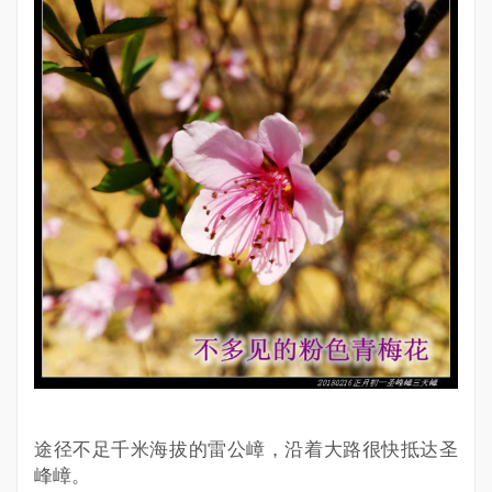
途径不足千米海拔的雷公嶂，沿着大路很快抵达圣
峰嶂。