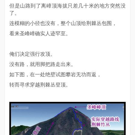
但是山路到了离嶂顶海拔只差几十米的地方突然没
了。
连模糊的小径也没有，整个山顶给荆棘丛包围，
看来圣峰嶂确实人迹罕至。
俺们决定强行攻顶。
没有路，就用脚把路走出来。
如下图，在一处绝壁试图攀岩无功而返，
转而寻求穿越荆棘丛登顶。