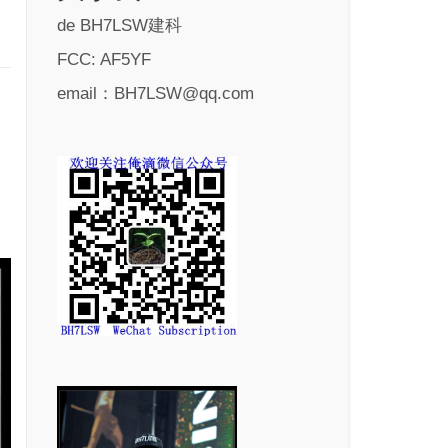
de BH7LSW建科
FCC: AF5YF
email：BH7LSW@qq.com