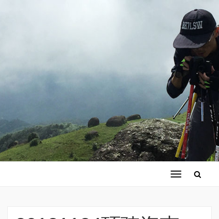
切
换
导
航