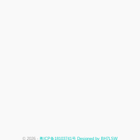
© 2026 -
粤ICP备18103741号 Designed by BH7LSW