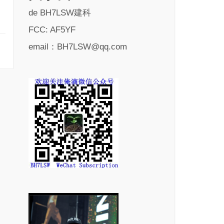
de BH7LSW建科
FCC: AF5YF
email：BH7LSW@qq.com