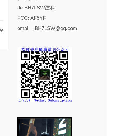
de BH7LSW建科
FCC: AF5YF
email：BH7LSW@qq.com
经