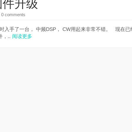
1 固件升级
 0 comments
市， 当时入手了一台， 中频DSP， CW用起来非常不错。 现在已
，..
阅读更多