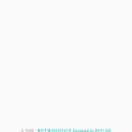
© 2026 -
粤ICP备18103741号 Designed by BH7LSW