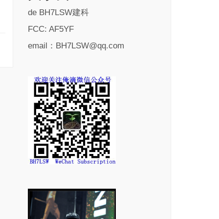
de BH7LSW建科
FCC: AF5YF
email：BH7LSW@qq.com