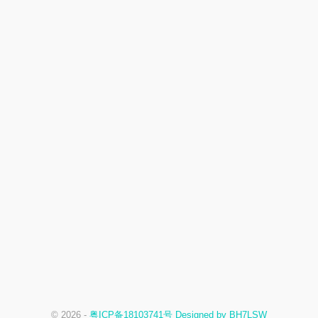
© 2026 -
粤ICP备18103741号 Designed by BH7LSW